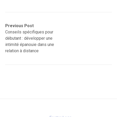
Navigation
Previous
Previous Post
post:
Conseils spécifiques pour
de
débutant : développer une
l’article
intimité épanouie dans une
relation à distance